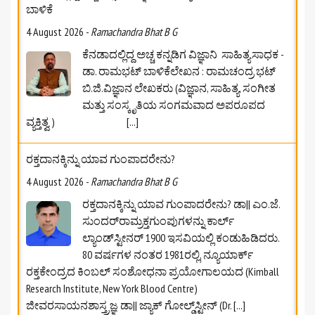
4 August 2026
-
Ramachandra Bhat B G
ಕೆನಡಾದಲ್ಲಿದ್ದ ಅಚ್ಚ ಕನ್ನಡಿಗ ವಿಜ್ಞಾನಿ ಸಾಹಿತ್ಯಸಾಧಕ -
ಡಾ. ರಾಮಭಟ್‌ ಬಾಳಿಕೆಲೇಖನ : ರಾಮಚಂದ್ರ ಭಟ್
ಬಿ.ಜಿ.ವಿಜ್ಞಾನ ಲೇಖಕರು (ವಿಜ್ಞಾನ, ಸಾಹಿತ್ಯ, ಸಂಗೀತ
ಮತ್ತು ಸಂಸ್ಕೃತಿಯ ಸಂಗಮವಾದ ಅಪರೂಪದ
ವ್ಯಕ್ತಿತ್ವ )
[...]
ರಕ್ತದಾನಕ್ಕಿನ್ನು ಯಾವ ಗುಂಪಾದರೇನು?
4 August 2026
-
Ramachandra Bhat B G
ರಕ್ತದಾನಕ್ಕಿನ್ನು ಯಾವ ಗುಂಪಾದರೇನು? ಡಾ|| ಎಂ.ಜೆ.
ಸುಂದರ್‌ರಾಮ್ರಕ್ತಗುಂಪುಗಳನ್ನು ಕಾರ್ಲ್
ಲ್ಯಾಂಡ್‌ಸ್ಟೀನರ್ 1900 ಇಸವಿಯಲ್ಲಿ ಕಂಡುಹಿಡಿದರು.
80 ವರ್ಷಗಳ ನಂತರ 1981ರಲ್ಲಿ, ನ್ಯೂಯಾರ್ಕ್
ರಕ್ತಕೇಂದ್ರದ ಕಿಂಬಲ್ ಸಂಶೋಧನಾ ಪ್ರಯೋಗಾಲಯದ (Kimball
Research Institute, New York Blood Centre)
ಜೀವರಸಾಯನಶಾಸ್ತ್ರಜ್ಞ ಡಾ|| ಜ್ಯಾಕ್ ಗೋಲ್ಡ್‌ಸ್ಟೀನ್ (Dr.
[...]
ರಾಷ್ಟ್ರೀಯ ಪ್ರಾಣಿಯನ್ನು ಸಂರಕ್ಷಿಸುವತ್ತ ಒಂದು ನೋಟ