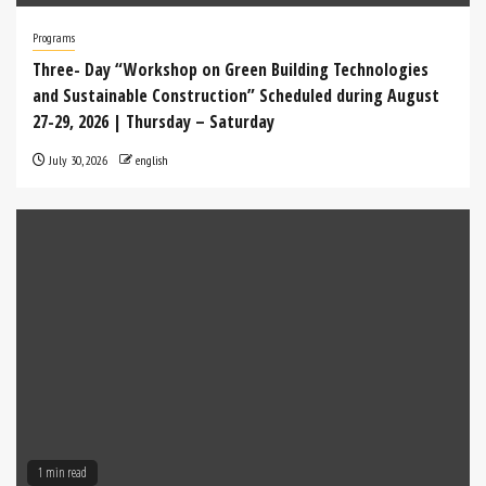
ಮಿತಿಯಿಲ್ಲದ ಏಣಿ ಏರಿದ ವಿಜ್ಞಾನಯೋಗಿ( ಭಾರತ ರತ್ನ
Programs
ಪ್ರೊ. ಸಿ. ಎನ್. ಆರ್. ರಾವ್ ಅವರ ಬದುಕು ಮತ್ತು
Three- Day “Workshop on Green Building Technologies
ವಿಜ್ಞಾನಯಾತ್ರೆ)ಲೇಖನ : ರಾಮಚಂದ್ರ ಭಟ್‌
and Sustainable Construction” Scheduled during August
ಬಿ.ಜಿ.ಜೂನ್ 30 ನನ್ನ ಪಾಲಿಗೆ ವಿಶೇಷ ದಿನ. ಅದು ನಮ್ಮ
27-29, 2026 | Thursday – Saturday
ಪ್ರೀತಿಯ , ಇಂದಿಗೂ ಸಂಶೋಧನಾ ಪ್ರವೃತ್ತಿಯಲ್ಲಿ
[...]
July 30, 2026
english
ಆಗಸ್ಟ್‌ 2026 ಸವಿಜ್ಞಾನ ಸಂಚಿಕೆ
5 August 2026
-
Ramachandra Bhat B G
ಆಗಸ್ಟ್‌ 2026 ಸವಿಜ್ಞಾನ ಸಂಚಿಕೆ🧠🔬 ಸವಿಜ್ಞಾನ –
ವಿಜ್ಞಾನ • ಸಮಾಜ • ಸಂವೇದನೆಈ ಸಂಚಿಕೆಯಲ್ಲಿ —1.
🔹 ಕೆನಡಾದಲ್ಲಿದ್ದ ಅಚ್ಚ ಕನ್ನಡಿಗ ವಿಜ್ಞಾನಿ–
ಸಾಹಿತ್ಯಸಾಧಕ ಡಾ. ರಾಮಭಟ್‌ ಬಾಳಿಕೆ
ಕೆನಡಾದಲ್ಲಿದ್ದರೂ ಕನ್ನಡ ಸಾಹಿತ್ಯ, ವಿಜ್ಞಾನ ಪ್ರಸಾರ ಹಾಗೂ
ಸಮಾಜಸೇವೆಯ ಮೂಲಕ ಅಚ್ಚಳಿಯದ ಹೆಜ್ಜೆ ಮೂಡಿಸಿದ
[...]
1 min read