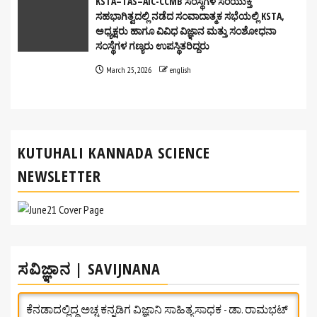
KSTA–TAS–AIC-CCMB ಸಂಸ್ಥೆಗಳ ಸಂಯುಕ್ತ
ಸಹಭಾಗಿತ್ವದಲ್ಲಿ ನಡೆದ ಸಂವಾದಾತ್ಮಕ ಸಭೆಯಲ್ಲಿ KSTA,
ಅಧ್ಯಕ್ಷರು ಹಾಗೂ ವಿವಿಧ ವಿಜ್ಞಾನ ಮತ್ತು ಸಂಶೋಧನಾ
ಸಂಸ್ಥೆಗಳ ಗಣ್ಯರು ಉಪಸ್ಥಿತರಿದ್ದರು
March 25, 2026
english
KUTUHALI KANNADA SCIENCE
NEWSLETTER
ಸವಿಜ್ಞಾನ | SAVIJNANA
ಕೆನಡಾದಲ್ಲಿದ್ದ ಅಚ್ಚ ಕನ್ನಡಿಗ ವಿಜ್ಞಾನಿ ಸಾಹಿತ್ಯಸಾಧಕ - ಡಾ. ರಾಮಭಟ್‌
ಬಾಳಿಕೆ