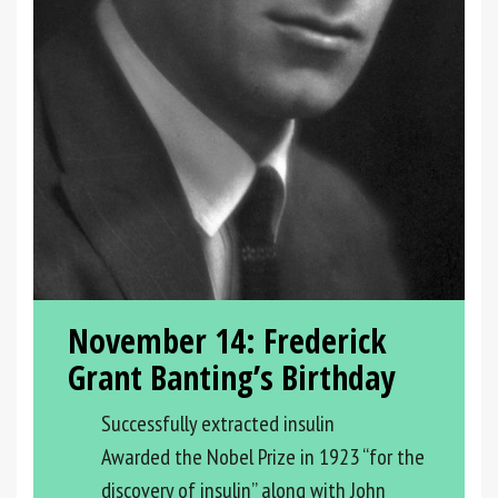
November 14:
Frederick
Grant Banting’s Birthday
Successfully extracted insulin
Awarded the Nobel Prize in 1923 “for the
discovery of insulin” along with John