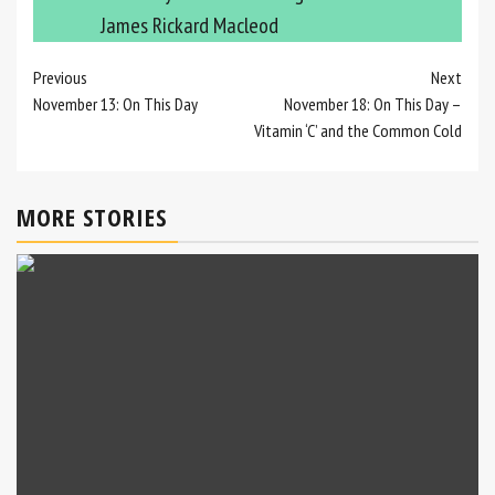
James Rickard Macleod
Continue
Previous
Next
November 13: On This Day
November 18: On This Day –
Reading
Vitamin ‘C’ and the Common Cold
MORE STORIES