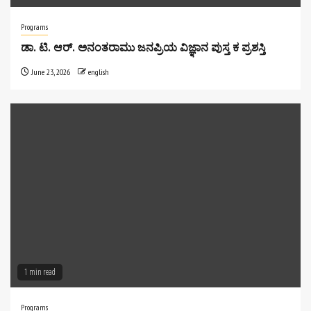
Programs
ಡಾ. ಟಿ. ಆರ್. ಅನಂತರಾಮು ಜನಪ್ರಿಯ ವಿಜ್ಞಾನ ಪುಸ್ತ ಕ ಪ್ರಶಸ್ತಿ
June 23, 2026
english
1 min read
Programs