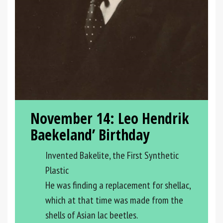
November 14:
Leo Hendrik
Baekeland’ Birthday
Invented Bakelite, the First Synthetic
Plastic
He was finding a replacement for shellac,
which at that time was made from the
shells of Asian lac beetles.