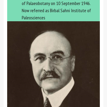
of Palaeobotany on 10 September 1946.
Now referred as Birbal Sahni Institute of
Paleosciences