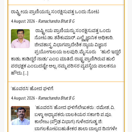
4 August 2026
-
Ramachandra Bhat B G
ರಾಷ್ಟ್ರೀಯ ಪ್ರಾಣಿಯನ್ನು ಸಂರಕ್ಷಿಸುವತ್ತ ಒಂದು
ನೋಟ.ಡಾ. ಶಶಿಕುಮಾರ್. ಎಲ್ವೈಜ್ಞಾನಿಕ ಅಧಿಕಾರಿ,
ಜೀವಶಾಸ್ತ್ರ ವಿಭಾಗಪ್ರಾದೇಶಿಕ ನ್ಯಾಯ ವಿಜ್ಞಾನ
ಪ್ರಯೋಗಾಲಯ ಜಲಪುರಿ, ಮೈಸೂರು "ಹುಲಿ ಇದ್ದರೆ
ಕಾಡು, ಕಾಡಿದ್ದರೆ ನಾಡು" ಎಂಬ ಮಾತಿದೆ. ರಾಷ್ಟ್ರಪ್ರಾಣಿಗಿರುವ ಹುಲಿ
ಪರಭಕ್ಷಕ ಎಂಬುದಷ್ಟೇ ಅಲ್ಲ. ನಮ್ಮ ಪರಿಸರ ವ್ಯವಸ್ಥೆಯ ಪಾಲಕನೂ
ಹೌದು.
[...]
‘ಹೂವರಸಿ’ ಹೋದ ಘಳಿಗೆ
4 August 2026
-
Ramachandra Bhat B G
‘ಹೂವರಸಿ’ ಹೋದ ಘಳಿಗೆಲೇಖಕರು : ರಮೇಶ, ವಿ.
ಬಳ್ಳಾ ಅಧ್ಯಾಪಕರು ಬಾಲಕಿಯರ ಸರ್ಕಾರಿ ಪ.ಪೂ.
ಕಾಲೇಜು (ಪ್ರೌಢ ವಿಭಾಗ) ಗುಳೇದಗುಡ್ಡ, ಜಿ:
ಬಾಗಲಕೋಟ‌ಬಹುತೇಕರ ಶಾಲಾ ಬಾಲ್ಯದ ದಿನಗಳೇ
ಹಾಗೇ... ಅತ್ಯಂತ ಖುಷಿ ನೀಡುವ ಆ ಸುಂದರ ಕ್ಷಣಗಳು ಪ್ರತಿಯೊಬ್ಬರ
ಜೀವನದ ಅವಿಸ್ಮರಣೀಯ
[...]