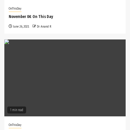
OnThisDay
November 04: On This Day
June 26, 2021
Dr Anand R
1 min read
OnThisDay