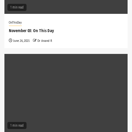
1 min read
OnThisDay
November 03: On This Day
June 26, 2021
Dr Anand R
1 min read