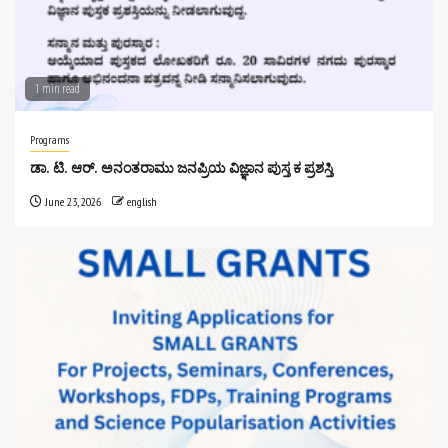
1 min read
Programs
ಡಾ. ಟಿ. ಆರ್. ಅನಂತರಾಮು ಜನಪ್ರಿಯ ವಿಜ್ಞಾನ ಪುಸ್ತ ಕ ಪ್ರಶಸ್ತಿ
June 23, 2026
english