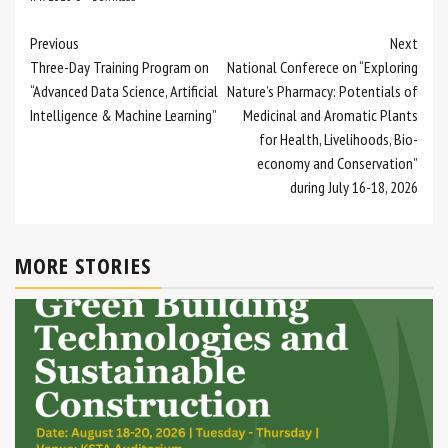
Continue
Previous
Next
Three-Day Training Program on
National Conferece on “Exploring
Reading
“Advanced Data Science, Artificial
Nature’s Pharmacy: Potentials of
Intelligence & Machine Learning”
Medicinal and Aromatic Plants
for Health, Livelihoods, Bio-
economy and Conservation”
during July 16-18, 2026
MORE STORIES