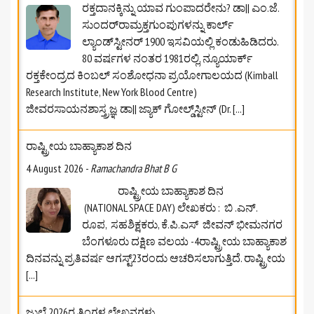
ರಕ್ತದಾನಕ್ಕಿನ್ನು ಯಾವ ಗುಂಪಾದರೇನು? ಡಾ|| ಎಂ.ಜೆ.
ಸುಂದರ್‌ರಾಮ್ರಕ್ತಗುಂಪುಗಳನ್ನು ಕಾರ್ಲ್
ಲ್ಯಾಂಡ್‌ಸ್ಟೀನರ್ 1900 ಇಸವಿಯಲ್ಲಿ ಕಂಡುಹಿಡಿದರು.
80 ವರ್ಷಗಳ ನಂತರ 1981ರಲ್ಲಿ, ನ್ಯೂಯಾರ್ಕ್
ರಕ್ತಕೇಂದ್ರದ ಕಿಂಬಲ್ ಸಂಶೋಧನಾ ಪ್ರಯೋಗಾಲಯದ (Kimball
Research Institute, New York Blood Centre)
ಜೀವರಸಾಯನಶಾಸ್ತ್ರಜ್ಞ ಡಾ|| ಜ್ಯಾಕ್ ಗೋಲ್ಡ್‌ಸ್ಟೀನ್ (Dr.
[...]
ರಾಷ್ಟ್ರೀಯ ಬಾಹ್ಯಾಕಾಶ ದಿನ
4 August 2026
-
Ramachandra Bhat B G
ರಾಷ್ಟ್ರೀಯ ಬಾಹ್ಯಾಕಾಶ ದಿನ
(NATIONAL SPACE DAY) ಲೇಖಕರು : ಬಿ .ಎನ್.
ರೂಪ, ಸಹಶಿಕ್ಷಕರು, ಕೆ.ಪಿ.ಎಸ್‌ ಜೀವನ್‌ ಭೀಮನಗರ
ಬೆಂಗಳೂರು ದಕ್ಷಿಣ ವಲಯ -4ರಾಷ್ಟ್ರೀಯ ಬಾಹ್ಯಾಕಾಶ
ದಿನವನ್ನು ಪ್ರತಿವರ್ಷ ಆಗಸ್ಟ್23ರಂದು ಆಚರಿಸಲಾಗುತ್ತಿದೆ. ರಾಷ್ಟ್ರೀಯ
[...]
ಜುಲೈ 2026ರ ತಿಂಗಳ ಲೇಖನಗಳು