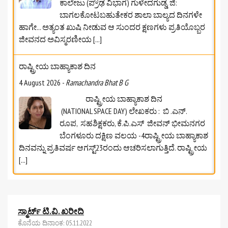
ಕಾಲೇಜು (ಪ್ರೌಢ ವಿಭಾಗ) ಗುಳೇದಗುಡ್ಡ, ಜಿ:
ಬಾಗಲಕೋಟ‌ಬಹುತೇಕರ ಶಾಲಾ ಬಾಲ್ಯದ ದಿನಗಳೇ
ಹಾಗೇ... ಅತ್ಯಂತ ಖುಷಿ ನೀಡುವ ಆ ಸುಂದರ ಕ್ಷಣಗಳು ಪ್ರತಿಯೊಬ್ಬರ
ಜೀವನದ ಅವಿಸ್ಮರಣೀಯ
[...]
ರಾಷ್ಟ್ರೀಯ ಬಾಹ್ಯಾಕಾಶ ದಿನ
4 August 2026
-
Ramachandra Bhat B G
ರಾಷ್ಟ್ರೀಯ ಬಾಹ್ಯಾಕಾಶ ದಿನ
(NATIONAL SPACE DAY) ಲೇಖಕರು : ಬಿ .ಎನ್.
ರೂಪ, ಸಹಶಿಕ್ಷಕರು, ಕೆ.ಪಿ.ಎಸ್‌ ಜೀವನ್‌ ಭೀಮನಗರ
ಬೆಂಗಳೂರು ದಕ್ಷಿಣ ವಲಯ -4ರಾಷ್ಟ್ರೀಯ ಬಾಹ್ಯಾಕಾಶ
ದಿನವನ್ನು ಪ್ರತಿವರ್ಷ ಆಗಸ್ಟ್23ರಂದು ಆಚರಿಸಲಾಗುತ್ತಿದೆ. ರಾಷ್ಟ್ರೀಯ
[...]
ಆಗಸ್ಟ್‌ 2026ರ ಸೈಂಟೂನ್‌ಗಳು
4 August 2026
-
Ramachandra Bhat B G
ಸ್ಮಾರ್ಟ್ ಟಿ.ವಿ. ಖರೀದಿ
ಆಗಸ್ಟ್‌ 2026ರ ಸೈಂಟೂನ್‌ಗಳು ✍️ ಶ್ರೀಮತಿ ಜಯಶ್ರೀ
ಕೊನೆಯ ದಿನಾಂಕ: 05.11.2022