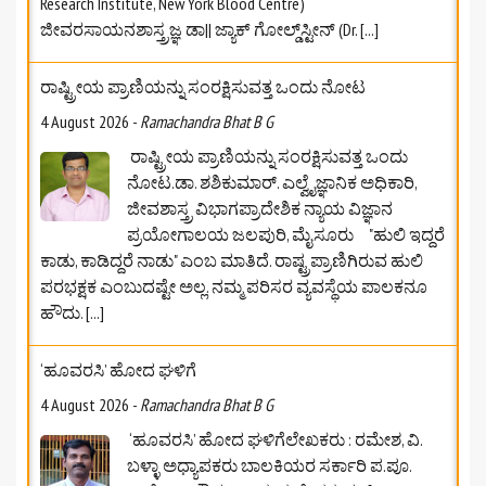
Research Institute, New York Blood Centre)
ಜೀವರಸಾಯನಶಾಸ್ತ್ರಜ್ಞ ಡಾ|| ಜ್ಯಾಕ್ ಗೋಲ್ಡ್‌ಸ್ಟೀನ್ (Dr.
[...]
ರಾಷ್ಟ್ರೀಯ ಪ್ರಾಣಿಯನ್ನು ಸಂರಕ್ಷಿಸುವತ್ತ ಒಂದು ನೋಟ
4 August 2026
-
Ramachandra Bhat B G
ರಾಷ್ಟ್ರೀಯ ಪ್ರಾಣಿಯನ್ನು ಸಂರಕ್ಷಿಸುವತ್ತ ಒಂದು
ನೋಟ.ಡಾ. ಶಶಿಕುಮಾರ್. ಎಲ್ವೈಜ್ಞಾನಿಕ ಅಧಿಕಾರಿ,
ಜೀವಶಾಸ್ತ್ರ ವಿಭಾಗಪ್ರಾದೇಶಿಕ ನ್ಯಾಯ ವಿಜ್ಞಾನ
ಪ್ರಯೋಗಾಲಯ ಜಲಪುರಿ, ಮೈಸೂರು "ಹುಲಿ ಇದ್ದರೆ
ಕಾಡು, ಕಾಡಿದ್ದರೆ ನಾಡು" ಎಂಬ ಮಾತಿದೆ. ರಾಷ್ಟ್ರಪ್ರಾಣಿಗಿರುವ ಹುಲಿ
ಪರಭಕ್ಷಕ ಎಂಬುದಷ್ಟೇ ಅಲ್ಲ. ನಮ್ಮ ಪರಿಸರ ವ್ಯವಸ್ಥೆಯ ಪಾಲಕನೂ
ಹೌದು.
[...]
‘ಹೂವರಸಿ’ ಹೋದ ಘಳಿಗೆ
4 August 2026
-
Ramachandra Bhat B G
‘ಹೂವರಸಿ’ ಹೋದ ಘಳಿಗೆಲೇಖಕರು : ರಮೇಶ, ವಿ.
ಬಳ್ಳಾ ಅಧ್ಯಾಪಕರು ಬಾಲಕಿಯರ ಸರ್ಕಾರಿ ಪ.ಪೂ.