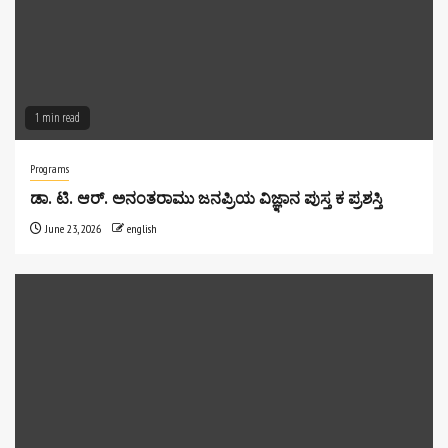
1 min read
Programs
ಡಾ. ಟಿ. ಆರ್. ಅನಂತರಾಮು ಜನಪ್ರಿಯ ವಿಜ್ಞಾನ ಪುಸ್ತ ಕ ಪ್ರಶಸ್ತಿ
June 23, 2026
english