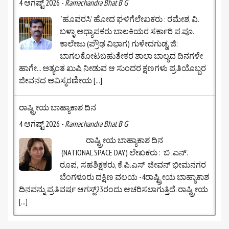
4 ಆಗಷ್ಟ್ 2026
-
Ramachandra Bhat B G
‘ಹೂವರಸಿ’ ಹೋದ ಘಳಿಗೆಲೇಖಕರು : ರಮೇಶ, ವಿ.
ಬಳ್ಳಾ ಅಧ್ಯಾಪಕರು ಬಾಲಕಿಯರ ಸರ್ಕಾರಿ ಪ.ಪೂ.
ಕಾಲೇಜು (ಪ್ರೌಢ ವಿಭಾಗ) ಗುಳೇದಗುಡ್ಡ, ಜಿ:
ಬಾಗಲಕೋಟ‌ಬಹುತೇಕರ ಶಾಲಾ ಬಾಲ್ಯದ ದಿನಗಳೇ
ಹಾಗೇ... ಅತ್ಯಂತ ಖುಷಿ ನೀಡುವ ಆ ಸುಂದರ ಕ್ಷಣಗಳು ಪ್ರತಿಯೊಬ್ಬರ
ಜೀವನದ ಅವಿಸ್ಮರಣೀಯ
[...]
ರಾಷ್ಟ್ರೀಯ ಬಾಹ್ಯಾಕಾಶ ದಿನ
4 ಆಗಷ್ಟ್ 2026
-
Ramachandra Bhat B G
ರಾಷ್ಟ್ರೀಯ ಬಾಹ್ಯಾಕಾಶ ದಿನ
(NATIONAL SPACE DAY) ಲೇಖಕರು : ಬಿ .ಎನ್.
ರೂಪ, ಸಹಶಿಕ್ಷಕರು, ಕೆ.ಪಿ.ಎಸ್‌ ಜೀವನ್‌ ಭೀಮನಗರ
ಬೆಂಗಳೂರು ದಕ್ಷಿಣ ವಲಯ -4ರಾಷ್ಟ್ರೀಯ ಬಾಹ್ಯಾಕಾಶ
ದಿನವನ್ನು ಪ್ರತಿವರ್ಷ ಆಗಸ್ಟ್23ರಂದು ಆಚರಿಸಲಾಗುತ್ತಿದೆ. ರಾಷ್ಟ್ರೀಯ
[...]
ಆಗಸ್ಟ್‌ 2026ರ ಸೈಂಟೂನ್‌ಗಳು