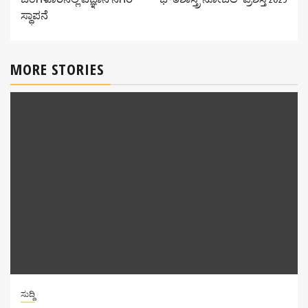
Reading
ಸ್ಥಾಪನೆ
MORE STORIES
ಸುದ್ದಿ