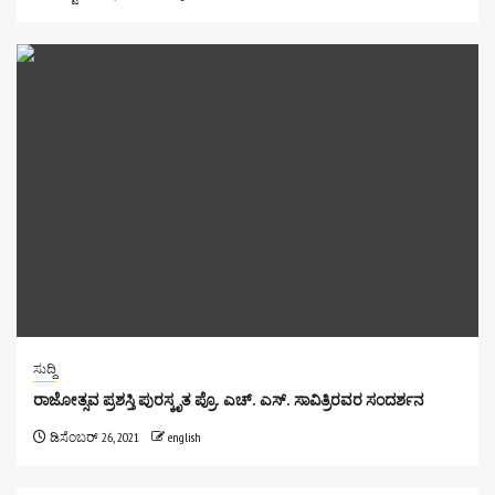
ಸುದ್ದಿ
ರಾಜೋತ್ಸವ ಪ್ರಶಸ್ತಿ ಪುರಸ್ಕೃತ ಪ್ರೊ. ಎಚ್. ಎಸ್. ಸಾವಿತ್ರಿರವರ ಸಂದರ್ಶನ
ಡಿಸೆಂಬರ್ 26, 2021
english