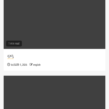
🔹 ಕೆನಡಾದಲ್ಲಿದ್ದ ಅಚ್ಚ ಕನ್ನಡಿಗ ವಿಜ್ಞಾನಿ–
ಸಾಹಿತ್ಯಸಾಧಕ ಡಾ. ರಾಮಭಟ್‌ ಬಾಳಿಕೆ
ಕೆನಡಾದಲ್ಲಿದ್ದರೂ ಕನ್ನಡ ಸಾಹಿತ್ಯ, ವಿಜ್ಞಾನ ಪ್ರಸಾರ ಹಾಗೂ
ಸಮಾಜಸೇವೆಯ ಮೂಲಕ ಅಚ್ಚಳಿಯದ ಹೆಜ್ಜೆ ಮೂಡಿಸಿದ
[...]
1 min read
ಪ್ರಶಸ್ತಿ
ಜನವರಿ 5, 2026
english