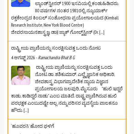
ಲ್ಯಾಂಡ್‌ಸ್ಟೀನರ್ 1900 ಇಸವಿಯಲ್ಲಿ ಕಂಡುಹಿಡಿದರು.
80 ವರ್ಷಗಳ ನಂತರ 1981ರಲ್ಲಿ, ನ್ಯೂಯಾರ್ಕ್
ರಕ್ತಕೇಂದ್ರದ ಕಿಂಬಲ್ ಸಂಶೋಧನಾ ಪ್ರಯೋಗಾಲಯದ (Kimball
Research Institute, New York Blood Centre)
ಜೀವರಸಾಯನಶಾಸ್ತ್ರಜ್ಞ ಡಾ|| ಜ್ಯಾಕ್ ಗೋಲ್ಡ್‌ಸ್ಟೀನ್ (Dr.
[...]
ರಾಷ್ಟ್ರೀಯ ಪ್ರಾಣಿಯನ್ನು ಸಂರಕ್ಷಿಸುವತ್ತ ಒಂದು ನೋಟ
4 ಆಗಷ್ಟ್ 2026
-
Ramachandra Bhat B G
ರಾಷ್ಟ್ರೀಯ ಪ್ರಾಣಿಯನ್ನು ಸಂರಕ್ಷಿಸುವತ್ತ ಒಂದು
ನೋಟ.ಡಾ. ಶಶಿಕುಮಾರ್. ಎಲ್ವೈಜ್ಞಾನಿಕ ಅಧಿಕಾರಿ,
ಜೀವಶಾಸ್ತ್ರ ವಿಭಾಗಪ್ರಾದೇಶಿಕ ನ್ಯಾಯ ವಿಜ್ಞಾನ
ಪ್ರಯೋಗಾಲಯ ಜಲಪುರಿ, ಮೈಸೂರು "ಹುಲಿ ಇದ್ದರೆ
ಕಾಡು, ಕಾಡಿದ್ದರೆ ನಾಡು" ಎಂಬ ಮಾತಿದೆ. ರಾಷ್ಟ್ರಪ್ರಾಣಿಗಿರುವ ಹುಲಿ
ಪರಭಕ್ಷಕ ಎಂಬುದಷ್ಟೇ ಅಲ್ಲ. ನಮ್ಮ ಪರಿಸರ ವ್ಯವಸ್ಥೆಯ ಪಾಲಕನೂ
ಹೌದು.
[...]
‘ಹೂವರಸಿ’ ಹೋದ ಘಳಿಗೆ