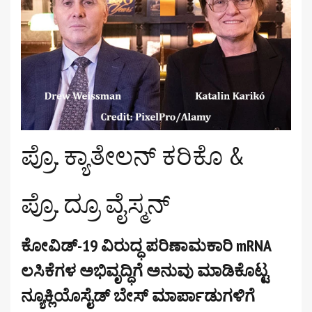
ಪ್ರೊ. ಕ್ಯಾತೇಲನ್ ಕರಿಕೊ &
ಪ್ರೊ. ದ್ರೂ ವೈಸ್ಮನ್
ಕೋವಿಡ್-19 ವಿರುದ್ಧ ಪರಿಣಾಮಕಾರಿ mRNA
ಲಸಿಕೆಗಳ ಅಭಿವೃದ್ಧಿಗೆ ಅನುವು ಮಾಡಿಕೊಟ್ಟ
ನ್ಯೂಕ್ಲಿಯೊಸೈಡ್ ಬೇಸ್ ಮಾರ್ಪಾಡುಗಳಿಗೆ