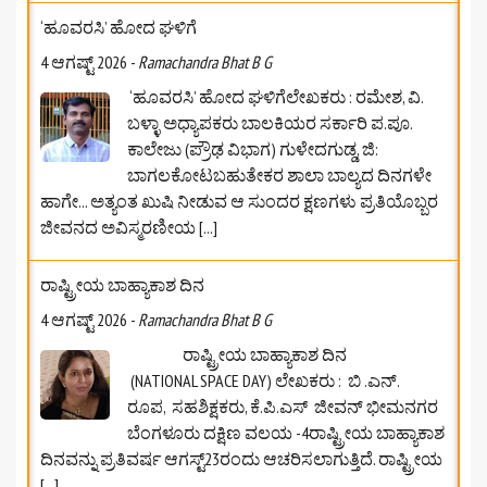
‘ಹೂವರಸಿ’ ಹೋದ ಘಳಿಗೆ
4 ಆಗಷ್ಟ್ 2026
-
Ramachandra Bhat B G
‘ಹೂವರಸಿ’ ಹೋದ ಘಳಿಗೆಲೇಖಕರು : ರಮೇಶ, ವಿ.
ಬಳ್ಳಾ ಅಧ್ಯಾಪಕರು ಬಾಲಕಿಯರ ಸರ್ಕಾರಿ ಪ.ಪೂ.
ಕಾಲೇಜು (ಪ್ರೌಢ ವಿಭಾಗ) ಗುಳೇದಗುಡ್ಡ, ಜಿ:
ಬಾಗಲಕೋಟ‌ಬಹುತೇಕರ ಶಾಲಾ ಬಾಲ್ಯದ ದಿನಗಳೇ
ಹಾಗೇ... ಅತ್ಯಂತ ಖುಷಿ ನೀಡುವ ಆ ಸುಂದರ ಕ್ಷಣಗಳು ಪ್ರತಿಯೊಬ್ಬರ
ಜೀವನದ ಅವಿಸ್ಮರಣೀಯ
[...]
ರಾಷ್ಟ್ರೀಯ ಬಾಹ್ಯಾಕಾಶ ದಿನ
4 ಆಗಷ್ಟ್ 2026
-
Ramachandra Bhat B G
ರಾಷ್ಟ್ರೀಯ ಬಾಹ್ಯಾಕಾಶ ದಿನ
(NATIONAL SPACE DAY) ಲೇಖಕರು : ಬಿ .ಎನ್.
ರೂಪ, ಸಹಶಿಕ್ಷಕರು, ಕೆ.ಪಿ.ಎಸ್‌ ಜೀವನ್‌ ಭೀಮನಗರ
ಬೆಂಗಳೂರು ದಕ್ಷಿಣ ವಲಯ -4ರಾಷ್ಟ್ರೀಯ ಬಾಹ್ಯಾಕಾಶ
ದಿನವನ್ನು ಪ್ರತಿವರ್ಷ ಆಗಸ್ಟ್23ರಂದು ಆಚರಿಸಲಾಗುತ್ತಿದೆ. ರಾಷ್ಟ್ರೀಯ
[...]