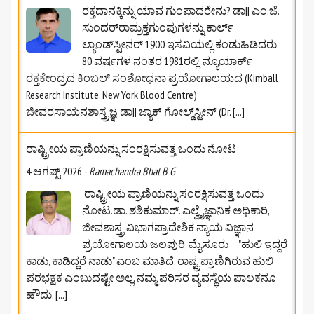
ರಕ್ತದಾನಕ್ಕಿನ್ನು ಯಾವ ಗುಂಪಾದರೇನು? ಡಾ|| ಎಂ.ಜೆ.
ಸುಂದರ್‌ರಾಮ್ರಕ್ತಗುಂಪುಗಳನ್ನು ಕಾರ್ಲ್
ಲ್ಯಾಂಡ್‌ಸ್ಟೀನರ್ 1900 ಇಸವಿಯಲ್ಲಿ ಕಂಡುಹಿಡಿದರು.
80 ವರ್ಷಗಳ ನಂತರ 1981ರಲ್ಲಿ, ನ್ಯೂಯಾರ್ಕ್
ರಕ್ತಕೇಂದ್ರದ ಕಿಂಬಲ್ ಸಂಶೋಧನಾ ಪ್ರಯೋಗಾಲಯದ (Kimball
Research Institute, New York Blood Centre)
ಜೀವರಸಾಯನಶಾಸ್ತ್ರಜ್ಞ ಡಾ|| ಜ್ಯಾಕ್ ಗೋಲ್ಡ್‌ಸ್ಟೀನ್ (Dr.
[...]
ರಾಷ್ಟ್ರೀಯ ಪ್ರಾಣಿಯನ್ನು ಸಂರಕ್ಷಿಸುವತ್ತ ಒಂದು ನೋಟ
4 ಆಗಷ್ಟ್ 2026
-
Ramachandra Bhat B G
ರಾಷ್ಟ್ರೀಯ ಪ್ರಾಣಿಯನ್ನು ಸಂರಕ್ಷಿಸುವತ್ತ ಒಂದು
ನೋಟ.ಡಾ. ಶಶಿಕುಮಾರ್. ಎಲ್ವೈಜ್ಞಾನಿಕ ಅಧಿಕಾರಿ,
ಜೀವಶಾಸ್ತ್ರ ವಿಭಾಗಪ್ರಾದೇಶಿಕ ನ್ಯಾಯ ವಿಜ್ಞಾನ
ಪ್ರಯೋಗಾಲಯ ಜಲಪುರಿ, ಮೈಸೂರು "ಹುಲಿ ಇದ್ದರೆ
ಕಾಡು, ಕಾಡಿದ್ದರೆ ನಾಡು" ಎಂಬ ಮಾತಿದೆ. ರಾಷ್ಟ್ರಪ್ರಾಣಿಗಿರುವ ಹುಲಿ
ಪರಭಕ್ಷಕ ಎಂಬುದಷ್ಟೇ ಅಲ್ಲ. ನಮ್ಮ ಪರಿಸರ ವ್ಯವಸ್ಥೆಯ ಪಾಲಕನೂ
ಹೌದು.
[...]