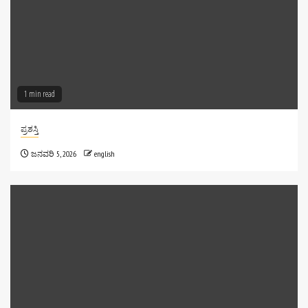
ಆಗಸ್ಟ್‌ 2026 ಸವಿಜ್ಞಾನ ಸಂಚಿಕೆ🧠🔬 ಸವಿಜ್ಞಾನ –
ವಿಜ್ಞಾನ • ಸಮಾಜ • ಸಂವೇದನೆಈ ಸಂಚಿಕೆಯಲ್ಲಿ —1.
🔹 ಕೆನಡಾದಲ್ಲಿದ್ದ ಅಚ್ಚ ಕನ್ನಡಿಗ ವಿಜ್ಞಾನಿ–
ಸಾಹಿತ್ಯಸಾಧಕ ಡಾ. ರಾಮಭಟ್‌ ಬಾಳಿಕೆ
ಕೆನಡಾದಲ್ಲಿದ್ದರೂ ಕನ್ನಡ ಸಾಹಿತ್ಯ, ವಿಜ್ಞಾನ ಪ್ರಸಾರ ಹಾಗೂ
ಸಮಾಜಸೇವೆಯ ಮೂಲಕ ಅಚ್ಚಳಿಯದ ಹೆಜ್ಜೆ ಮೂಡಿಸಿದ
[...]
1 min read
ಪ್ರಶಸ್ತಿ
ಜನವರಿ 5, 2026
english