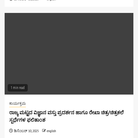
1 min read
ಕಾರ್ಯಕ್ರಮ
ರಾಜ್ಯ ಮಟ್ಟದ ವಿಜ್ಞಾನ ವಸ್ತು ಪ್ರದರ್ಶನ ಹಾಗೂ ರೇಖಾ ಚಿತ್ರ/ಚಿತ್ರಕಲೆ
ಸ್ಪರ್ಧೆಗಳ ಫಲಿತಾಂಶ
ಡಿಸೆಂಬರ್ 10, 2025
english