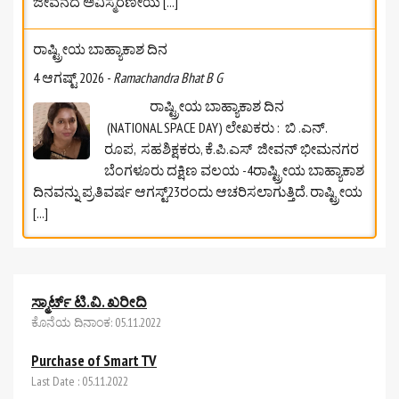
ಜೀವನದ ಅವಿಸ್ಮರಣೀಯ
[...]
ರಾಷ್ಟ್ರೀಯ ಬಾಹ್ಯಾಕಾಶ ದಿನ
4 ಆಗಷ್ಟ್ 2026
-
Ramachandra Bhat B G
ರಾಷ್ಟ್ರೀಯ ಬಾಹ್ಯಾಕಾಶ ದಿನ
(NATIONAL SPACE DAY) ಲೇಖಕರು : ಬಿ .ಎನ್.
ರೂಪ, ಸಹಶಿಕ್ಷಕರು, ಕೆ.ಪಿ.ಎಸ್‌ ಜೀವನ್‌ ಭೀಮನಗರ
ಬೆಂಗಳೂರು ದಕ್ಷಿಣ ವಲಯ -4ರಾಷ್ಟ್ರೀಯ ಬಾಹ್ಯಾಕಾಶ
ದಿನವನ್ನು ಪ್ರತಿವರ್ಷ ಆಗಸ್ಟ್23ರಂದು ಆಚರಿಸಲಾಗುತ್ತಿದೆ. ರಾಷ್ಟ್ರೀಯ
[...]
ಆಗಸ್ಟ್‌ 2026ರ ಸೈಂಟೂನ್‌ಗಳು
ಸ್ಮಾರ್ಟ್ ಟಿ.ವಿ. ಖರೀದಿ
4 ಆಗಷ್ಟ್ 2026
-
Ramachandra Bhat B G
ಕೊನೆಯ ದಿನಾಂಕ: 05.11.2022
ಆಗಸ್ಟ್‌ 2026ರ ಸೈಂಟೂನ್‌ಗಳು ✍️ ಶ್ರೀಮತಿ ಜಯಶ್ರೀ
Purchase of Smart TV
ಶರ್ಮ
[...]
Last Date : 05.11.2022
ವಾರ್ಷಿಕ ಪುಸ್ತಕ ಮುದ್ರಣ ಮತ್ತು ಸರಬರಾಜು