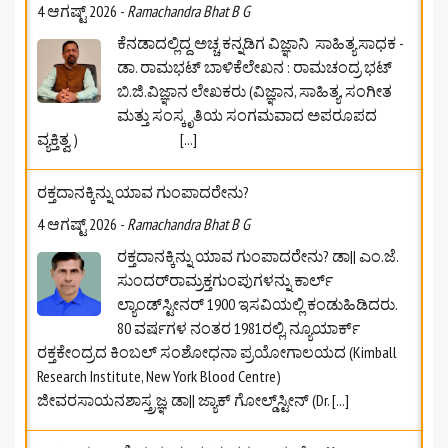
4 ಆಗಷ್ಟ್ 2026
-
Ramachandra Bhat B G
ಕೆನಡಾದಲ್ಲಿದ್ದ ಅಚ್ಚ ಕನ್ನಡಿಗ ವಿಜ್ಞಾನಿ ಸಾಹಿತ್ಯಸಾಧಕ -
ಡಾ. ರಾಮಭಟ್‌ ಬಾಳಿಕೆಲೇಖನ : ರಾಮಚಂದ್ರ ಭಟ್
ಬಿ.ಜಿ.ವಿಜ್ಞಾನ ಲೇಖಕರು (ವಿಜ್ಞಾನ, ಸಾಹಿತ್ಯ, ಸಂಗೀತ
ಮತ್ತು ಸಂಸ್ಕೃತಿಯ ಸಂಗಮವಾದ ಅಪರೂಪದ
ವ್ಯಕ್ತಿತ್ವ )
[...]
ರಕ್ತದಾನಕ್ಕಿನ್ನು ಯಾವ ಗುಂಪಾದರೇನು?
4 ಆಗಷ್ಟ್ 2026
-
Ramachandra Bhat B G
ರಕ್ತದಾನಕ್ಕಿನ್ನು ಯಾವ ಗುಂಪಾದರೇನು? ಡಾ|| ಎಂ.ಜೆ.
ಸುಂದರ್‌ರಾಮ್ರಕ್ತಗುಂಪುಗಳನ್ನು ಕಾರ್ಲ್
ಲ್ಯಾಂಡ್‌ಸ್ಟೀನರ್ 1900 ಇಸವಿಯಲ್ಲಿ ಕಂಡುಹಿಡಿದರು.
80 ವರ್ಷಗಳ ನಂತರ 1981ರಲ್ಲಿ, ನ್ಯೂಯಾರ್ಕ್
ರಕ್ತಕೇಂದ್ರದ ಕಿಂಬಲ್ ಸಂಶೋಧನಾ ಪ್ರಯೋಗಾಲಯದ (Kimball
Research Institute, New York Blood Centre)
ಜೀವರಸಾಯನಶಾಸ್ತ್ರಜ್ಞ ಡಾ|| ಜ್ಯಾಕ್ ಗೋಲ್ಡ್‌ಸ್ಟೀನ್ (Dr.
[...]