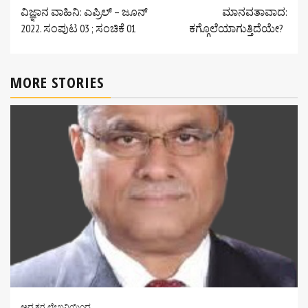
ವಿಜ್ಞಾನ ವಾಹಿನಿ: ಎಪ್ರಿಲ್ – ಜೂನ್
ಮಾನವತಾವಾದ:
Reading
2022. ಸಂಪುಟ 03 ; ಸಂಚಿಕೆ 01
ಕಗ್ಗೊಲೆಯಾಗುತ್ತಿದೆಯೇ?
MORE STORIES
ಅಧ್ಯಕ್ಷರ ಲೇಖನಿಯಿಂದ