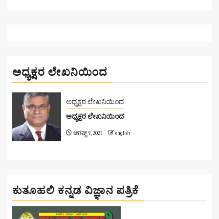
ಅಧ್ಯಕ್ಷರ ಲೇಖನಿಯಿಂದ
ಅಧ್ಯಕ್ಷರ ಲೇಖನಿಯಿಂದ
ಅಧ್ಯಕ್ಷರ ಲೇಖನಿಯಿಂದ
ಆಗಷ್ಟ್ 9, 2025
english
ಕುತೂಹಲಿ ಕನ್ನಡ ವಿಜ್ಞಾನ ಪತ್ರಿಕೆ