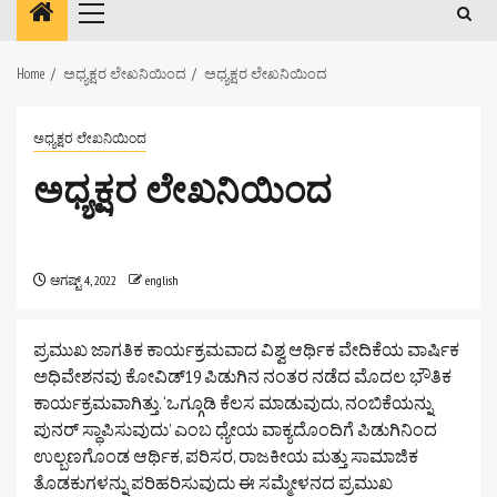
Primary
Menu
Home
ಅಧ್ಯಕ್ಷರ ಲೇಖನಿಯಿಂದ
ಅಧ್ಯಕ್ಷರ ಲೇಖನಿಯಿಂದ
ಅಧ್ಯಕ್ಷರ ಲೇಖನಿಯಿಂದ
ಅಧ್ಯಕ್ಷರ ಲೇಖನಿಯಿಂದ
ಆಗಷ್ಟ್ 4, 2022
english
ಪ್ರಮುಖ ಜಾಗತಿಕ ಕಾರ್ಯಕ್ರಮವಾದ ವಿಶ್ವ ಆರ್ಥಿಕ ವೇದಿಕೆಯ ವಾರ್ಷಿಕ
ಅಧಿವೇಶನವು ಕೋವಿಡ್19 ಪಿಡುಗಿನ ನಂತರ ನಡೆದ ಮೊದಲ ಭೌತಿಕ
ಕಾರ್ಯಕ್ರಮವಾಗಿತ್ತು. ‘ಒಗ್ಗೂಡಿ ಕೆಲಸ ಮಾಡುವುದು, ನಂಬಿಕೆಯನ್ನು
ಪುನರ್ ಸ್ಥಾಪಿಸುವುದು’ ಎಂಬ ಧ್ಯೇಯ ವಾಕ್ಯದೊಂದಿಗೆ ಪಿಡುಗಿನಿಂದ
ಉಲ್ಬಣಗೊಂಡ ಆರ್ಥಿಕ, ಪರಿಸರ, ರಾಜಕೀಯ ಮತ್ತು ಸಾಮಾಜಿಕ
ತೊಡಕುಗಳನ್ನು ಪರಿಹರಿಸುವುದು ಈ ಸಮ್ಮೇಳನದ ಪ್ರಮುಖ