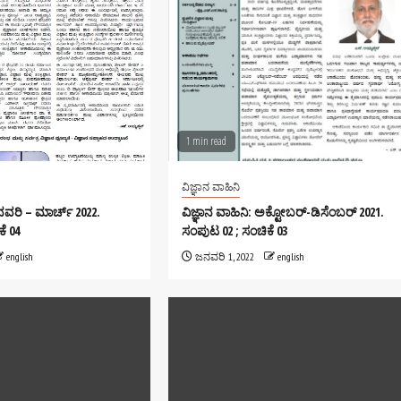
1 min read
ವಿಜ್ಞಾನ ವಾಹಿನಿ
ಜನವರಿ – ಮಾರ್ಚ್ 2022.
ವಿಜ್ಞಾನ ವಾಹಿನಿ: ಅಕ್ಟೋಬರ್-ಡಿಸೆಂಬರ್ 2021.
ೆ 04
ಸಂಪುಟ 02 ; ಸಂಚಿಕೆ 03
english
ಜನವರಿ 1, 2022
english