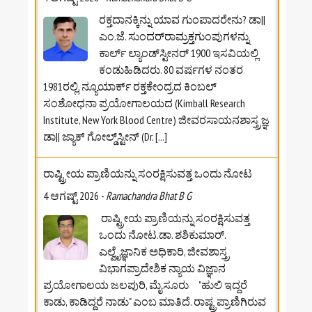
ರಕ್ತದಾನಕ್ಕಿನ್ನು ಯಾವ ಗುಂಪಾದರೇನು? ಡಾ||
ಎಂ.ಜೆ. ಸುಂದರ್‌ರಾಮ್ರಕ್ತಗುಂಪುಗಳನ್ನು
ಕಾರ್ಲ್ ಲ್ಯಾಂಡ್‌ಸ್ಟೀನರ್ 1900 ಇಸವಿಯಲ್ಲಿ
ಕಂಡುಹಿಡಿದರು. 80 ವರ್ಷಗಳ ನಂತರ
1981ರಲ್ಲಿ, ನ್ಯೂಯಾರ್ಕ್ ರಕ್ತಕೇಂದ್ರದ ಕಿಂಬಲ್
ಸಂಶೋಧನಾ ಪ್ರಯೋಗಾಲಯದ (Kimball Research
Institute, New York Blood Centre) ಜೀವರಸಾಯನಶಾಸ್ತ್ರಜ್ಞ
ಡಾ|| ಜ್ಯಾಕ್ ಗೋಲ್ಡ್‌ಸ್ಟೀನ್ (Dr.
[...]
ರಾಷ್ಟ್ರೀಯ ಪ್ರಾಣಿಯನ್ನು ಸಂರಕ್ಷಿಸುವತ್ತ ಒಂದು ನೋಟ
4 ಆಗಷ್ಟ್ 2026
-
Ramachandra Bhat B G
ರಾಷ್ಟ್ರೀಯ ಪ್ರಾಣಿಯನ್ನು ಸಂರಕ್ಷಿಸುವತ್ತ
ಒಂದು ನೋಟ.ಡಾ. ಶಶಿಕುಮಾರ್.
ಎಲ್ವೈಜ್ಞಾನಿಕ ಅಧಿಕಾರಿ, ಜೀವಶಾಸ್ತ್ರ
ವಿಭಾಗಪ್ರಾದೇಶಿಕ ನ್ಯಾಯ ವಿಜ್ಞಾನ
ಪ್ರಯೋಗಾಲಯ ಜಲಪುರಿ, ಮೈಸೂರು "ಹುಲಿ ಇದ್ದರೆ
ಕಾಡು, ಕಾಡಿದ್ದರೆ ನಾಡು" ಎಂಬ ಮಾತಿದೆ. ರಾಷ್ಟ್ರಪ್ರಾಣಿಗಿರುವ