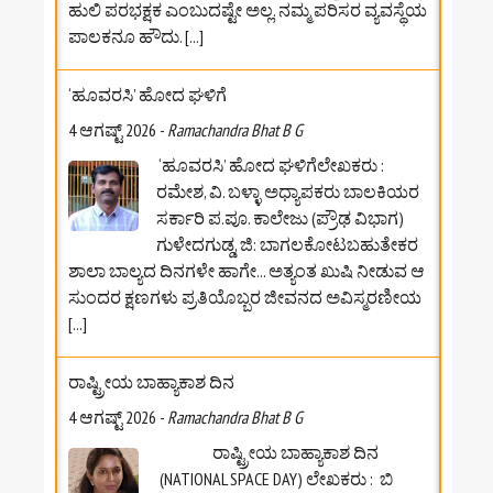
ಹುಲಿ ಪರಭಕ್ಷಕ ಎಂಬುದಷ್ಟೇ ಅಲ್ಲ. ನಮ್ಮ ಪರಿಸರ ವ್ಯವಸ್ಥೆಯ
ಪಾಲಕನೂ ಹೌದು.
[...]
‘ಹೂವರಸಿ’ ಹೋದ ಘಳಿಗೆ
4 ಆಗಷ್ಟ್ 2026
-
Ramachandra Bhat B G
‘ಹೂವರಸಿ’ ಹೋದ ಘಳಿಗೆಲೇಖಕರು :
ರಮೇಶ, ವಿ. ಬಳ್ಳಾ ಅಧ್ಯಾಪಕರು ಬಾಲಕಿಯರ
ಸರ್ಕಾರಿ ಪ.ಪೂ. ಕಾಲೇಜು (ಪ್ರೌಢ ವಿಭಾಗ)
ಗುಳೇದಗುಡ್ಡ, ಜಿ: ಬಾಗಲಕೋಟ‌ಬಹುತೇಕರ
ಶಾಲಾ ಬಾಲ್ಯದ ದಿನಗಳೇ ಹಾಗೇ... ಅತ್ಯಂತ ಖುಷಿ ನೀಡುವ ಆ
ಸುಂದರ ಕ್ಷಣಗಳು ಪ್ರತಿಯೊಬ್ಬರ ಜೀವನದ ಅವಿಸ್ಮರಣೀಯ
[...]
ರಾಷ್ಟ್ರೀಯ ಬಾಹ್ಯಾಕಾಶ ದಿನ
4 ಆಗಷ್ಟ್ 2026
-
Ramachandra Bhat B G
ರಾಷ್ಟ್ರೀಯ ಬಾಹ್ಯಾಕಾಶ ದಿನ
(NATIONAL SPACE DAY) ಲೇಖಕರು : ಬಿ