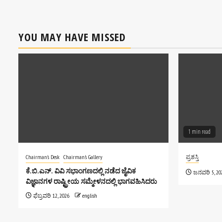
YOU MAY HAVE MISSED
1 min read
Chairman's Desk
Chairman's Gallery
ಪ್ರಶಸ್ತಿ
ಕೆ.ಬಿ.ಎನ್. ವಿವಿ ಸಭಾಂಗಣದಲ್ಲಿ ನಡೆದ ಜೈವಿಕ
ಜನವರಿ 5, 20
ವಿಜ್ಞಾನಗಳ ರಾಷ್ಟ್ರೀಯ ಸಮ್ಮೇಳನದಲ್ಲಿ ಭಾಗವಹಿಸಿದರು
ಫೆಬ್ರವರಿ 12, 2026
english