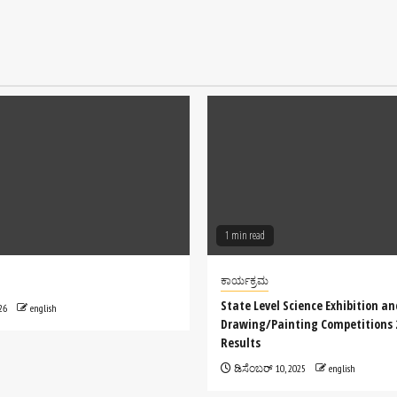
1 min read
ಕಾರ್ಯಕ್ರಮ
State Level Science Exhibition an
26
english
Drawing/Painting Competitions 
Results
ಡಿಸೆಂಬರ್ 10, 2025
english