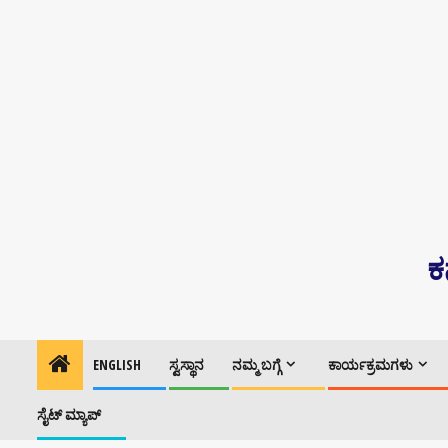
Skip
content
to
content
ಕ
ENGLISH
ಸ್ವಸ್ಥಾನ
ನಮ್ಮ ಬಗ್ಗೆ
ಕಾರ್ಯಕ್ರಮಗಳು
ಸೈಟ್ ಮ್ಯಾಪ್