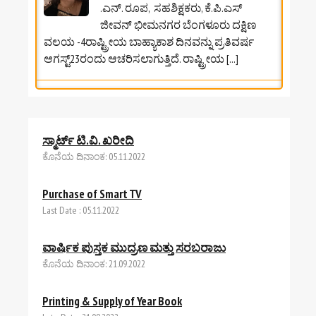
.ಎನ್. ರೂಪ, ಸಹಶಿಕ್ಷಕರು, ಕೆ.ಪಿ.ಎಸ್‌
ಜೀವನ್‌ ಭೀಮನಗರ ಬೆಂಗಳೂರು ದಕ್ಷಿಣ
ವಲಯ -4ರಾಷ್ಟ್ರೀಯ ಬಾಹ್ಯಾಕಾಶ ದಿನವನ್ನು ಪ್ರತಿವರ್ಷ
ಆಗಸ್ಟ್23ರಂದು ಆಚರಿಸಲಾಗುತ್ತಿದೆ. ರಾಷ್ಟ್ರೀಯ
[...]
ಆಗಸ್ಟ್‌ 2026ರ ಸೈಂಟೂನ್‌ಗಳು
4 ಆಗಷ್ಟ್ 2026
-
Ramachandra Bhat B G
ಸ್ಮಾರ್ಟ್ ಟಿ.ವಿ. ಖರೀದಿ
ಆಗಸ್ಟ್‌ 2026ರ ಸೈಂಟೂನ್‌ಗಳು ✍️ ಶ್ರೀಮತಿ
ಕೊನೆಯ ದಿನಾಂಕ: 05.11.2022
ಜಯಶ್ರೀ ಶರ್ಮ
[...]
Purchase of Smart TV
Last Date : 05.11.2022
ಸಸ್ಯಗಳಲ್ಲಿ ಹೊಂದಾಣಿಕೆ: ಏಕೆ? ಹೇಗೆ?
ವಾರ್ಷಿಕ ಪುಸ್ತಕ ಮುದ್ರಣ ಮತ್ತು ಸರಬರಾಜು
4 ಆಗಷ್ಟ್ 2026
-
Ramachandra Bhat B G
ಕೊನೆಯ ದಿನಾಂಕ: 21.09.2022
ಸಸ್ಯಗಳಲ್ಲಿ ಹೊಂದಾಣಿಕೆ: ಏಕೆ? ಹೇಗೆ?
ಲೇಖನ : ತಾಂಡವಮೂರ್ತಿ. ಎ. ಎನ್
Printing & Supply of Year Book
ಸರ್ಕಾರಿ ಪದವಿಪೂರ್ವ
Late Date: 21.09.2022
ಕಾಲೇಜು (ಪ್ರೌಢಶಾಲಾ