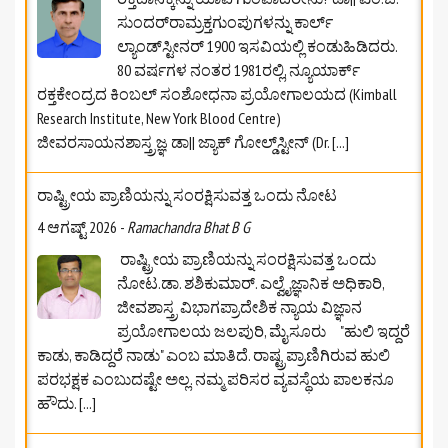
ಸುಂದರ್‌ರಾಮ್ರಕ್ತಗುಂಪುಗಳನ್ನು ಕಾರ್ಲ್
ಲ್ಯಾಂಡ್‌ಸ್ಟೀನರ್ 1900 ಇಸವಿಯಲ್ಲಿ ಕಂಡುಹಿಡಿದರು.
80 ವರ್ಷಗಳ ನಂತರ 1981ರಲ್ಲಿ, ನ್ಯೂಯಾರ್ಕ್
ರಕ್ತಕೇಂದ್ರದ ಕಿಂಬಲ್ ಸಂಶೋಧನಾ ಪ್ರಯೋಗಾಲಯದ (Kimball
Research Institute, New York Blood Centre)
ಜೀವರಸಾಯನಶಾಸ್ತ್ರಜ್ಞ ಡಾ|| ಜ್ಯಾಕ್ ಗೋಲ್ಡ್‌ಸ್ಟೀನ್ (Dr.
[...]
ರಾಷ್ಟ್ರೀಯ ಪ್ರಾಣಿಯನ್ನು ಸಂರಕ್ಷಿಸುವತ್ತ ಒಂದು ನೋಟ
4 ಆಗಷ್ಟ್ 2026
-
Ramachandra Bhat B G
ರಾಷ್ಟ್ರೀಯ ಪ್ರಾಣಿಯನ್ನು ಸಂರಕ್ಷಿಸುವತ್ತ ಒಂದು
ನೋಟ.ಡಾ. ಶಶಿಕುಮಾರ್. ಎಲ್ವೈಜ್ಞಾನಿಕ ಅಧಿಕಾರಿ,
ಜೀವಶಾಸ್ತ್ರ ವಿಭಾಗಪ್ರಾದೇಶಿಕ ನ್ಯಾಯ ವಿಜ್ಞಾನ
ಪ್ರಯೋಗಾಲಯ ಜಲಪುರಿ, ಮೈಸೂರು "ಹುಲಿ ಇದ್ದರೆ
ಕಾಡು, ಕಾಡಿದ್ದರೆ ನಾಡು" ಎಂಬ ಮಾತಿದೆ. ರಾಷ್ಟ್ರಪ್ರಾಣಿಗಿರುವ ಹುಲಿ
ಪರಭಕ್ಷಕ ಎಂಬುದಷ್ಟೇ ಅಲ್ಲ. ನಮ್ಮ ಪರಿಸರ ವ್ಯವಸ್ಥೆಯ ಪಾಲಕನೂ
ಹೌದು.
[...]