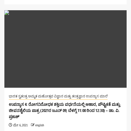
ಭಾರತ ಸ್ವತಂತ್ರ ಅಮೃತ ಮಹೋತ್ಸವ ವಿಜ್ಞಾನ ಮತ್ತು ತಂತ್ರಜ್ಞಾನ ಉಪನ್ಯಾಸ ಮಾಲೆ
ಉಪನ್ಯಾಸ 4: ರೋಗನಿರೋಧಕ ಶಕ್ತಿಯ ವರ್ಧನೆಯಲ್ಲಿ ಆಹಾರ, ಪೌಷ್ಟಿಕತೆ ಮತ್ತು
ಜೀವನಶೈಲಿಯ ಪಾತ್ರ (2021ರ ಜೂನ್ 09; ಬೆಳಗ್ಗೆ 11:00 ರಿಂದ 12:30) – ಡಾ. ವಿ.
ಪ್ರಕಾಶ್
ಮೇ 6, 2021
english