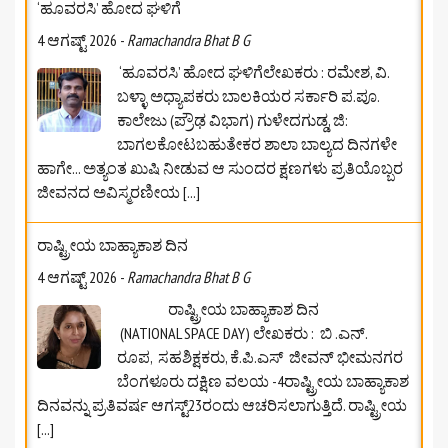
‘ಹೂವರಸಿ’ ಹೋದ ಘಳಿಗೆ
4 ಆಗಷ್ಟ್ 2026
-
Ramachandra Bhat B G
‘ಹೂವರಸಿ’ ಹೋದ ಘಳಿಗೆಲೇಖಕರು : ರಮೇಶ, ವಿ.
ಬಳ್ಳಾ ಅಧ್ಯಾಪಕರು ಬಾಲಕಿಯರ ಸರ್ಕಾರಿ ಪ.ಪೂ.
ಕಾಲೇಜು (ಪ್ರೌಢ ವಿಭಾಗ) ಗುಳೇದಗುಡ್ಡ, ಜಿ:
ಬಾಗಲಕೋಟ‌ಬಹುತೇಕರ ಶಾಲಾ ಬಾಲ್ಯದ ದಿನಗಳೇ
ಹಾಗೇ... ಅತ್ಯಂತ ಖುಷಿ ನೀಡುವ ಆ ಸುಂದರ ಕ್ಷಣಗಳು ಪ್ರತಿಯೊಬ್ಬರ
ಜೀವನದ ಅವಿಸ್ಮರಣೀಯ
[...]
ರಾಷ್ಟ್ರೀಯ ಬಾಹ್ಯಾಕಾಶ ದಿನ
4 ಆಗಷ್ಟ್ 2026
-
Ramachandra Bhat B G
ರಾಷ್ಟ್ರೀಯ ಬಾಹ್ಯಾಕಾಶ ದಿನ
(NATIONAL SPACE DAY) ಲೇಖಕರು : ಬಿ .ಎನ್.
ರೂಪ, ಸಹಶಿಕ್ಷಕರು, ಕೆ.ಪಿ.ಎಸ್‌ ಜೀವನ್‌ ಭೀಮನಗರ
ಬೆಂಗಳೂರು ದಕ್ಷಿಣ ವಲಯ -4ರಾಷ್ಟ್ರೀಯ ಬಾಹ್ಯಾಕಾಶ
ದಿನವನ್ನು ಪ್ರತಿವರ್ಷ ಆಗಸ್ಟ್23ರಂದು ಆಚರಿಸಲಾಗುತ್ತಿದೆ. ರಾಷ್ಟ್ರೀಯ
[...]