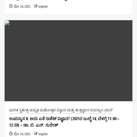
ಮೇ 26, 2021
english
ಭಾರತ ಸ್ವತಂತ್ರ ಅಮೃತ ಮಹೋತ್ಸವ ವಿಜ್ಞಾನ ಮತ್ತು ತಂತ್ರಜ್ಞಾನ ಉಪನ್ಯಾಸ ಮಾಲೆ
ಉಪನ್ಯಾಸ 8: ಅದು ಏಕೆ ರಾಕೆಟ್ ವಿಜ್ಞಾನ? (2021ರ ಜುಲೈ 14; ಬೆಳಗ್ಗೆ 11:00 –
12:30) – ಡಾ. ಬಿ. ಎನ್. ಸುರೇಶ್
ಮೇ 24, 2021
english