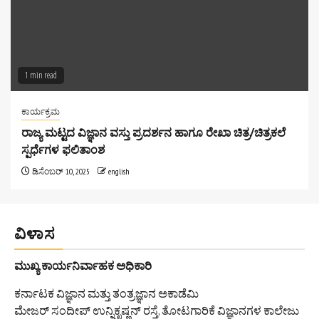
1 min read
ಕಾರ್ಯಕ್ರಮ
ರಾಜ್ಯ ಮಟ್ಟದ ವಿಜ್ಞಾನ ವಸ್ತು ಪ್ರದರ್ಶನ ಹಾಗೂ ರೇಖಾ ಚಿತ್ರ/ಚಿತ್ರಕಲೆ
ಸ್ಪರ್ಧೆಗಳ ಫಲಿತಾಂಶ
ಡಿಸೆಂಬರ್ 10, 2025
english
ವಿಳಾಸ
ಮುಖ್ಯ ಕಾರ್ಯನಿರ್ವಾಹಕ ಅಧಿಕಾರಿ
ಕರ್ನಾಟಕ ವಿಜ್ಞಾನ ಮತ್ತು ತಂತ್ರಜ್ಞಾನ ಅಕಾಡೆಮಿ
ಮೇಜರ್ ಸಂದೀಪ್ ಉನ್ನಿಕೃಷ್ಣನ್ ರಸ್ತೆ, ತೋಟಗಾರಿಕೆ ವಿಜ್ಞಾನಗಳ ಕಾಲೇಜು