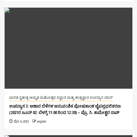
ಭಾರತ ಸ್ವತಂತ್ರ ಅಮೃತ ಮಹೋತ್ಸವ ವಿಜ್ಞಾನ ಮತ್ತು ತಂತ್ರಜ್ಞಾನ ಉಪನ್ಯಾಸ ಮಾಲೆ
ಉಪನ್ಯಾಸ 3: ಆಹಾರ ಬೆಳೆಗಳ ಆನುವಂಶಿಕ ಪೋಷಕಾಂಶ ಜೈವಪ್ರಭಲಿಕರಣ
(2021ರ ಜೂನ್ 02: ಬೆಳಗ್ಗೆ 11:00 ರಿಂದ 12:30) – ಪ್ರೊ. ಸಿ. ಕಾಮೇಶ್ವರ ರಾವ್
ಮೇ 6, 2021
english