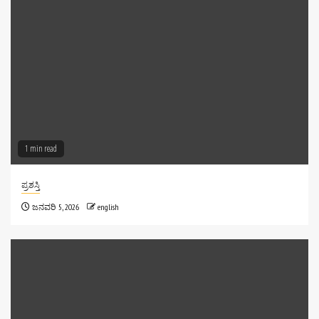
ವಿಜ್ಞಾನ • ಸಮಾಜ • ಸಂವೇದನೆಈ ಸಂಚಿಕೆಯಲ್ಲಿ —1.
🔹 ಕೆನಡಾದಲ್ಲಿದ್ದ ಅಚ್ಚ ಕನ್ನಡಿಗ ವಿಜ್ಞಾನಿ–
ಸಾಹಿತ್ಯಸಾಧಕ ಡಾ. ರಾಮಭಟ್‌ ಬಾಳಿಕೆ
ಕೆನಡಾದಲ್ಲಿದ್ದರೂ ಕನ್ನಡ ಸಾಹಿತ್ಯ, ವಿಜ್ಞಾನ ಪ್ರಸಾರ ಹಾಗೂ
ಸಮಾಜಸೇವೆಯ ಮೂಲಕ ಅಚ್ಚಳಿಯದ ಹೆಜ್ಜೆ ಮೂಡಿಸಿದ
[...]
1 min read
ಪ್ರಶಸ್ತಿ
ಜನವರಿ 5, 2026
english