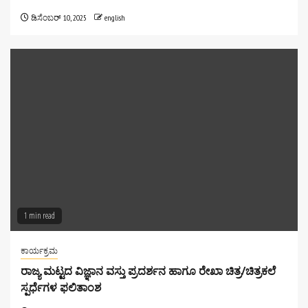
ಡಿಸೆಂಬರ್ 10, 2025
english
1 min read
ಕಾರ್ಯಕ್ರಮ
ರಾಜ್ಯ ಮಟ್ಟದ ವಿಜ್ಞಾನ ವಸ್ತು ಪ್ರದರ್ಶನ ಹಾಗೂ ರೇಖಾ ಚಿತ್ರ/ಚಿತ್ರಕಲೆ
ಸ್ಪರ್ಧೆಗಳ ಫಲಿತಾಂಶ