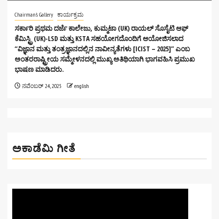
Chairman's Gallery
ಕಾರ್ಯಕ್ರಮ
ಸರ್ಕಾರಿ ಪ್ರಥಮ ದರ್ಜೆ ಕಾಲೇಜು, ಕುಮ್ಮಟಾ (UK) ರಾಯಲ್ ಸೊಸೈಟಿ ಆಫ್
ಕೆಮಿಸ್ಟ್ರಿ (UK)-LSD ಮತ್ತು KSTA ಸಹಯೋಗದೊಂದಿಗೆ ಆಯೋಜಿಸಲಾದ
“ವಿಜ್ಞಾನ ಮತ್ತು ತಂತ್ರಜ್ಞಾನದಲ್ಲಿನ ನಾವೀನ್ಯತೆಗಳು [ICIST – 2025]” ಎಂಬ
ಅಂತರರಾಷ್ಟ್ರೀಯ ಸಮ್ಮೇಳನದಲ್ಲಿ ಮುಖ್ಯ ಅತಿಥಿಯಾಗಿ ಭಾಗವಹಿಸಿ ಪ್ರಮುಖ
ಭಾಷಣ ಮಾಡಿದರು.
ನವೆಂಬರ್ 24, 2025
english
ಅಕಾಡೆಮಿ ಗೀತೆ