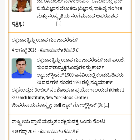
ಡಾ. ರಾಮಭಟ್‌ ಬಾಳಿಕೆಲೇಖನ : ರಾಮಚಂದ್ರ ಭಟ್
ಬಿ.ಜಿ.ವಿಜ್ಞಾನ ಲೇಖಕರು (ವಿಜ್ಞಾನ, ಸಾಹಿತ್ಯ, ಸಂಗೀತ
ಮತ್ತು ಸಂಸ್ಕೃತಿಯ ಸಂಗಮವಾದ ಅಪರೂಪದ
ವ್ಯಕ್ತಿತ್ವ )
[...]
ರಕ್ತದಾನಕ್ಕಿನ್ನು ಯಾವ ಗುಂಪಾದರೇನು?
4 ಆಗಷ್ಟ್ 2026
-
Ramachandra Bhat B G
ರಕ್ತದಾನಕ್ಕಿನ್ನು ಯಾವ ಗುಂಪಾದರೇನು? ಡಾ|| ಎಂ.ಜೆ.
ಸುಂದರ್‌ರಾಮ್ರಕ್ತಗುಂಪುಗಳನ್ನು ಕಾರ್ಲ್
ಲ್ಯಾಂಡ್‌ಸ್ಟೀನರ್ 1900 ಇಸವಿಯಲ್ಲಿ ಕಂಡುಹಿಡಿದರು.
80 ವರ್ಷಗಳ ನಂತರ 1981ರಲ್ಲಿ, ನ್ಯೂಯಾರ್ಕ್
ರಕ್ತಕೇಂದ್ರದ ಕಿಂಬಲ್ ಸಂಶೋಧನಾ ಪ್ರಯೋಗಾಲಯದ (Kimball
Research Institute, New York Blood Centre)
ಜೀವರಸಾಯನಶಾಸ್ತ್ರಜ್ಞ ಡಾ|| ಜ್ಯಾಕ್ ಗೋಲ್ಡ್‌ಸ್ಟೀನ್ (Dr.
[...]
ರಾಷ್ಟ್ರೀಯ ಪ್ರಾಣಿಯನ್ನು ಸಂರಕ್ಷಿಸುವತ್ತ ಒಂದು ನೋಟ
4 ಆಗಷ್ಟ್ 2026
-
Ramachandra Bhat B G