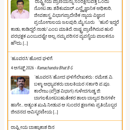
ರಾಷ್ಟ್ರೀಯ ಪ್ರಾಣಿಯನ್ನು ಸಂರಕ್ಷಿಸುವತ್ತ ಒಂದು
ನೋಟ.ಡಾ. ಶಶಿಕುಮಾರ್. ಎಲ್ವೈಜ್ಞಾನಿಕ ಅಧಿಕಾರಿ,
ಜೀವಶಾಸ್ತ್ರ ವಿಭಾಗಪ್ರಾದೇಶಿಕ ನ್ಯಾಯ ವಿಜ್ಞಾನ
ಪ್ರಯೋಗಾಲಯ ಜಲಪುರಿ, ಮೈಸೂರು "ಹುಲಿ ಇದ್ದರೆ
ಕಾಡು, ಕಾಡಿದ್ದರೆ ನಾಡು" ಎಂಬ ಮಾತಿದೆ. ರಾಷ್ಟ್ರಪ್ರಾಣಿಗಿರುವ ಹುಲಿ
ಪರಭಕ್ಷಕ ಎಂಬುದಷ್ಟೇ ಅಲ್ಲ. ನಮ್ಮ ಪರಿಸರ ವ್ಯವಸ್ಥೆಯ ಪಾಲಕನೂ
ಹೌದು.
[...]
‘ಹೂವರಸಿ’ ಹೋದ ಘಳಿಗೆ
4 ಆಗಷ್ಟ್ 2026
-
Ramachandra Bhat B G
‘ಹೂವರಸಿ’ ಹೋದ ಘಳಿಗೆಲೇಖಕರು : ರಮೇಶ, ವಿ.
ಬಳ್ಳಾ ಅಧ್ಯಾಪಕರು ಬಾಲಕಿಯರ ಸರ್ಕಾರಿ ಪ.ಪೂ.
ಕಾಲೇಜು (ಪ್ರೌಢ ವಿಭಾಗ) ಗುಳೇದಗುಡ್ಡ, ಜಿ:
ಬಾಗಲಕೋಟ‌ಬಹುತೇಕರ ಶಾಲಾ ಬಾಲ್ಯದ ದಿನಗಳೇ
ಹಾಗೇ... ಅತ್ಯಂತ ಖುಷಿ ನೀಡುವ ಆ ಸುಂದರ ಕ್ಷಣಗಳು ಪ್ರತಿಯೊಬ್ಬರ
ಜೀವನದ ಅವಿಸ್ಮರಣೀಯ
[...]
ರಾಷ್ಟ್ರೀಯ ಬಾಹ್ಯಾಕಾಶ ದಿನ