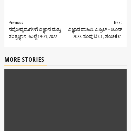
Continue
Previous
Next
ನವೋದ್ಯಮಗಳಿಗೆ ವಿಜ್ಞಾನ ಮತ್ತು
ವಿಜ್ಞಾನ ವಾಹಿನಿ: ಎಪ್ರಿಲ್ – ಜೂನ್
Reading
ತಂತ್ರಜ್ಞಾನ: ಜುಲೈ 19-21, 2022
2022. ಸಂಪುಟ 03 ; ಸಂಚಿಕೆ 01
MORE STORIES