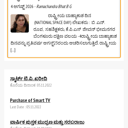
4 ಆಗಷ್ಟ್ 2026
-
Ramachandra Bhat B G
ರಾಷ್ಟ್ರೀಯ ಬಾಹ್ಯಾಕಾಶ ದಿನ
(NATIONAL SPACE DAY) ಲೇಖಕರು : ಬಿ .ಎನ್.
ರೂಪ, ಸಹಶಿಕ್ಷಕರು, ಕೆ.ಪಿ.ಎಸ್‌ ಜೀವನ್‌ ಭೀಮನಗರ
ಬೆಂಗಳೂರು ದಕ್ಷಿಣ ವಲಯ -4ರಾಷ್ಟ್ರೀಯ ಬಾಹ್ಯಾಕಾಶ
ದಿನವನ್ನು ಪ್ರತಿವರ್ಷ ಆಗಸ್ಟ್23ರಂದು ಆಚರಿಸಲಾಗುತ್ತಿದೆ. ರಾಷ್ಟ್ರೀಯ
[...]
ಆಗಸ್ಟ್‌ 2026ರ ಸೈಂಟೂನ್‌ಗಳು
4 ಆಗಷ್ಟ್ 2026
-
Ramachandra Bhat B G
ಸ್ಮಾರ್ಟ್ ಟಿ.ವಿ. ಖರೀದಿ
ಆಗಸ್ಟ್‌ 2026ರ ಸೈಂಟೂನ್‌ಗಳು ✍️ ಶ್ರೀಮತಿ ಜಯಶ್ರೀ
ಕೊನೆಯ ದಿನಾಂಕ: 05.11.2022
ಶರ್ಮ
[...]
Purchase of Smart TV
Last Date : 05.11.2022
ಸಸ್ಯಗಳಲ್ಲಿ ಹೊಂದಾಣಿಕೆ: ಏಕೆ? ಹೇಗೆ?
ವಾರ್ಷಿಕ ಪುಸ್ತಕ ಮುದ್ರಣ ಮತ್ತು ಸರಬರಾಜು
4 ಆಗಷ್ಟ್ 2026
-
Ramachandra Bhat B G