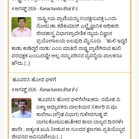
4 ಆಗಷ್ಟ್ 2026
-
Ramachandra Bhat B G
ರಾಷ್ಟ್ರೀಯ ಪ್ರಾಣಿಯನ್ನು ಸಂರಕ್ಷಿಸುವತ್ತ ಒಂದು
ನೋಟ.ಡಾ. ಶಶಿಕುಮಾರ್. ಎಲ್ವೈಜ್ಞಾನಿಕ ಅಧಿಕಾರಿ,
ಜೀವಶಾಸ್ತ್ರ ವಿಭಾಗಪ್ರಾದೇಶಿಕ ನ್ಯಾಯ ವಿಜ್ಞಾನ
ಪ್ರಯೋಗಾಲಯ ಜಲಪುರಿ, ಮೈಸೂರು "ಹುಲಿ ಇದ್ದರೆ
ಕಾಡು, ಕಾಡಿದ್ದರೆ ನಾಡು" ಎಂಬ ಮಾತಿದೆ. ರಾಷ್ಟ್ರಪ್ರಾಣಿಗಿರುವ ಹುಲಿ
ಪರಭಕ್ಷಕ ಎಂಬುದಷ್ಟೇ ಅಲ್ಲ. ನಮ್ಮ ಪರಿಸರ ವ್ಯವಸ್ಥೆಯ ಪಾಲಕನೂ
ಹೌದು.
[...]
‘ಹೂವರಸಿ’ ಹೋದ ಘಳಿಗೆ
4 ಆಗಷ್ಟ್ 2026
-
Ramachandra Bhat B G
‘ಹೂವರಸಿ’ ಹೋದ ಘಳಿಗೆಲೇಖಕರು : ರಮೇಶ, ವಿ.
ಬಳ್ಳಾ ಅಧ್ಯಾಪಕರು ಬಾಲಕಿಯರ ಸರ್ಕಾರಿ ಪ.ಪೂ.
ಕಾಲೇಜು (ಪ್ರೌಢ ವಿಭಾಗ) ಗುಳೇದಗುಡ್ಡ, ಜಿ:
ಬಾಗಲಕೋಟ‌ಬಹುತೇಕರ ಶಾಲಾ ಬಾಲ್ಯದ ದಿನಗಳೇ
ಹಾಗೇ... ಅತ್ಯಂತ ಖುಷಿ ನೀಡುವ ಆ ಸುಂದರ ಕ್ಷಣಗಳು ಪ್ರತಿಯೊಬ್ಬರ
ಜೀವನದ ಅವಿಸ್ಮರಣೀಯ
[...]