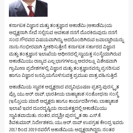
ಕರ್ನಾಟಕ ವಿಜ್ಞಾನ ಮತ್ತು ತಂತ್ರಜ್ಞಾನ ಅಕಾಡೆಮಿ (ಅಕಾಡೆಮಿ)ಯ
ಅಧ್ಯಕ್ಷನಾಗಿ ಸೇವೆ ಸಲ್ಲಿಸುವ ಅವಕಾಶ ನನಗೆ ದೊರಕಿರುವುದು ನನಗೆ
ಸಂದ ಗೌರವದ ವಿಷಯವಾಗಿದ್ದು, ಅದರೊಂದಿಗಿರುವ ಜವಾಬ್ದಾರಿಯನ್ನು
ನಾನು ಗಂಭೀರವಾಗಿ ಸ್ವೀಕರಿಸುತ್ತೇನೆ. ಕರ್ನಾಟಕ ಸರ್ಕಾರದ ವಿಜ್ಞಾನ
ಮತ್ತು ತಂತ್ರಜ್ಞಾನ ಇಲಾಖೆಯ ಅಧೀನದಲ್ಲಿ ಸ್ವಾಯತ್ತ ಸಂಸ್ಥೆಯಾಗಿರುವ
ಅಕಾಡೆಮಿಯು ರಾಜ್ಯದ ಎಲ್ಲ ಭಾಗಗಳಲ್ಲೂ ಅದರಲ್ಲೂ ವಿಶೇಷವಾಗಿ
ಗ್ರಾಮೀಣ ಪ್ರದೇಶಗಳಲ್ಲಿ, ವಿಜ್ಞಾನ ಮತ್ತು ತಂತ್ರಜ್ಞಾನವನ್ನು ಪ್ರಸರಿಸುವ
ಹಾಗೂ ವಿಜ್ಞಾನ ಜನಪ್ರಿಯಗೊಳಿಸುವತ್ತ ಪ್ರಮುಖ ಪಾತ್ರ ವಹಿಸುತ್ತಿದೆ.
ಅಕಾಡೆಮಿಯ ಸ್ಥಾಪಕ ಅಧ್ಯಕ್ಷರಾದ ಪದ್ಮವಿಭೂಷಣ ಪ್ರಶಸ್ತಿ ಪುರಸ್ಕೃತ
ಪ್ರೊ. ಯು.ಆರ್. ರಾವ್, ಭಾರತೀಯ ಬಾಹ್ಯಾಕಾಶ ಸಂಶೋಧನಾ ಸಂಸ್ಥೆ
(ಇಸ್ರೊ)ಯ ಮಾಜಿ ಅಧ್ಯಕ್ಷರು ಹಾಗೂ ಕಾರ್ಯದರ್ಶಿಗಳು, ಬಾಹ್ಯಾಕಾಶ
ಇಲಾಖೆ ಇವರ ದೂರದೃಷ್ಟಿಯ ನಾಯಕತ್ವದಲ್ಲಿ ಅಕಾಡೆಮಿಯು
ಸ್ಥಾಪಿತವಾಯಿತು. ನಂತರ, ಪದ್ಮಶ್ರೀ ಪುರಸ್ಕೃತ ಡಾ. ಎಸ್.ಕೆ.
ಶಿವಕುಮಾರ್, ನಿರ್ದೇಶಕರು, ಯು.ಆರ್. ರಾವ್ ಉಪಗ್ರಹ ಕೇಂದ್ರ ಇವರು
2017 ರಿಂದ 2019 ರವರೆಗೆ ಅಕಾಡೆಮಿಯ ಅಧ್ಯಕ್ಷರಾಗಿದ್ದರು. ನಂತರ