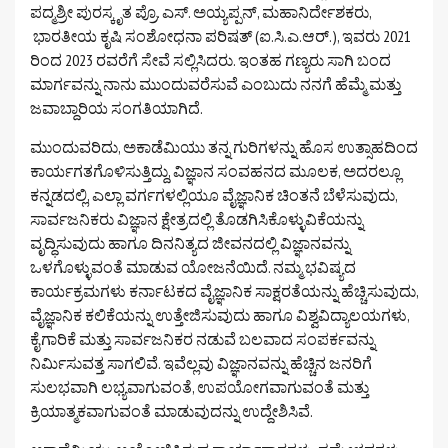
ಪದ್ಮಶ್ರೀ ಪುರಸ್ಕೃತ ಪ್ರೊ. ಎಸ್. ಅಯ್ಯಪ್ಪನ್, ಮಹಾನಿರ್ದೇಶಕರು,
ಭಾರತೀಯ ಕೃಷಿ ಸಂಶೋಧನಾ ಪರಿಷತ್ (ಐ.ಸಿ.ಎ.ಆರ್.), ಇವರು 2021
ರಿಂದ 2023 ರವರೆಗೆ ಸೇವೆ ಸಲ್ಲಿಸಿದರು. ಇಂತಹ ಗಣ್ಯರು ಸಾಗಿ ಬಂದ
ಮಾರ್ಗವನ್ನು ನಾನು ಮುಂದುವರೆಸುವೆ ಎಂಬುದು ನನಗೆ ಹೆಮ್ಮೆ ಮತ್ತು
ಜವಾಬ್ದಾರಿಯ ಸಂಗತಿಯಾಗಿದೆ.
ಮುಂದುವರಿದು, ಅಕಾಡೆಮಿಯು ತನ್ನ ಗುರಿಗಳನ್ನು ಹೊಸ ಉತ್ಸಾಹದಿಂದ
ಕಾರ್ಯಗತಗೊಳಿಸುತ್ತಿದ್ದು, ವಿಜ್ಞಾನ ಸಂವಹನದ ಮೂಲಕ, ಅದರಲ್ಲೂ
ಕನ್ನಡದಲ್ಲಿ, ಎಲ್ಲಾ ವರ್ಗಗಳಲ್ಲಿಯೂ ವೈಜ್ಞಾನಿಕ ಚಿಂತನೆ ಬೆಳೆಸುವುದು,
ಸಾರ್ವಜನಿಕರು ವಿಜ್ಞಾನ ಕ್ಷೇತ್ರದಲ್ಲಿ ತೊಡಗಿಸಿಕೊಳ್ಳುವಿಕೆಯನ್ನು
ವೃದ್ಧಿಸುವುದು ಹಾಗೂ ದಿನನಿತ್ಯದ ಜೀವನದಲ್ಲಿ ವಿಜ್ಞಾನವನ್ನು
ಒಳಗೊಳ್ಳುವಂತೆ ಮಾಡುವ ಯೋಜನೆಯಿದೆ. ನಮ್ಮ ಭವಿಷ್ಯದ
ಕಾರ್ಯಕ್ರಮಗಳು ಕರ್ನಾಟಕದ ವೈಜ್ಞಾನಿಕ ಸಾಕ್ಷರತೆಯನ್ನು ಹೆಚ್ಚಿಸುವುದು,
ವೈಜ್ಞಾನಿಕ ಕಲಿಕೆಯನ್ನು ಉತ್ತೇಜಿಸುವುದು ಹಾಗೂ ವಿಶ್ವವಿದ್ಯಾಲಯಗಳು,
ಕೈಗಾರಿಕೆ ಮತ್ತು ಸಾರ್ವಜನಿಕರ ನಡುವೆ ಬಲವಾದ ಸಂಪರ್ಕವನ್ನು
ನಿರ್ಮಿಸುವತ್ತ ಸಾಗಲಿವೆ. ಇವೆಲ್ಲವು ವಿಜ್ಞಾನವನ್ನು ಹೆಚ್ಚಿನ ಜನರಿಗೆ
ಸುಲಭವಾಗಿ ಲಭ್ಯವಾಗುವಂತೆ, ಉಪಯೋಗವಾಗುವಂತೆ ಮತ್ತು
ಕ್ರಿಯಾತ್ಮಕವಾಗುವಂತೆ ಮಾಡುವುದನ್ನು ಉದ್ದೇಶಿಸಿವೆ.