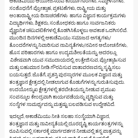
ಅಕಾಡೆಮಿಯು ಆಯೋಜಿಸಿರುವ ಕಾರ್ಯಾಗಾರಗಳು, ಸಮ್ಮೇಳನಗಳು,
ಸಂಶೊಧನೆಗೆ ಪ್ರೋತ್ಸಾಹ, ಪ್ರಕಟಣೆಗಳು, ರಾಷ್ಟ್ರೀಯ ಮತ್ತು
ಅಂತಾರಾಷ್ಟ್ರೀಯ ದಿನಾಚರಣೆಗಳು ಹಾಗೂ ವಿಜ್ಞಾನ ಕಾರ್ಯಕ್ರಮಗಳು
ವಿದ್ಯಾರ್ಥಿಗಳು, ಶಿಕ್ಷಕರು, ಸಂಶೋಧಕರು ಹಾಗೂ ಸಾರ್ವಜನಿಕರು
ವೈಜ್ಞಾನಿಕ ಚಟುವಟಿಕೆಗಳಲ್ಲಿ ತೊಡಗಿಸಿಕೊಳ್ಳಲು ಅವಕಾಶ ಒದಗಿಸಲಿವೆ.
ಮುಂದಿನ ದಿನಗಳಲ್ಲಿ ಅಕಾಡೆಮಿಯು ಸಮಾಜದ ಅಗತ್ಯಗಳು/
ತೊಂದರೆಗಳನ್ನು ನಿವಾರಿಸುವ ನಾವಿನ್ಯತೆಗಳು/ನವೀನ ಆಲೋಚನೆಗಳು,
ಹೊಸ ಪರಿಹಾರಗಳು ಹಾಗೂ ಉದ್ಯಮಶೀಲತೆಯನ್ನು, ಅದರಲ್ಲೂ
ವಿಶೇಷವಾಗಿ ಯುವ ಸಮುದಾಯದಲ್ಲಿ, ಉತ್ತೇಜಿಸುವ, ಪ್ರೋತ್ಸಾಹಿಸುವ
ಮತ್ತು ಬಹುಮಾನ ನೀಡಿ ಗೌರವಿಸುವ ವಾತಾವರಣವನ್ನು ಸೃಷ್ಟಿಸಲು
ಬಯಸುತ್ತದೆ. ಜೊತೆಗೆ, ಪ್ರಶಸ್ತಿ ಪುರಸ್ಕಾರಗಳ ಮೂಲಕ ವಿಜ್ಞಾನ ಮತ್ತು
ತಂತ್ರಜ್ಞಾನ ಕ್ಷೇತ್ರದಲ್ಲಿ ನೀಡಲಾಗುವ ಕೊಡುಗೆಗಳನ್ನು ಗುರುತಿಸುವುದು.
ಉದಯೋನ್ಮುಖ ಕ್ಷೇತ್ರಗಳಲ್ಲಿ ತರಬೇತಿಯನ್ನು ನೀಡುವ ಪ್ರಮುಖ
ಸಂಪನ್ಮೂಲ ಕೇಂದ್ರವಾಗಿ ಕಾರ್ಯಪಡೆಯನ್ನು ವೃದ್ಧಿಸುವ ಮತ್ತು
ಸಂಸ್ಥೆಗಳ ಸಾಮರ್ಥ್ಯವನ್ನು ಮತ್ತಷ್ಟು ಬಲಪಡಿಸುವ ಉದ್ದೇಶವಿದೆ.
ಇದಲ್ಲದೆ, ಅಕಾಡೆಮಿಯು ನೀತಿ ಸಲಹಾ ಸಂಸ್ಥೆಯಾಗಿ ವಿಜ್ಞಾನ,
ತಂತ್ರಜ್ಞಾನ ಮತ್ತು ನಾವೀನ್ಯತೆಯಲ್ಲಿ ದೂರದೃಷ್ಟಿ ಕಾರ್ಯತಂತ್ರಗಳನ್ನು
ರೂಪಿಸುವಲ್ಲಿ ಸರ್ಕಾರಕ್ಕೆ ಮಾರ್ಗದರ್ಶನ ನೀಡುವಲ್ಲಿ ತನ್ನ ಪಾತ್ರವನ್ನು